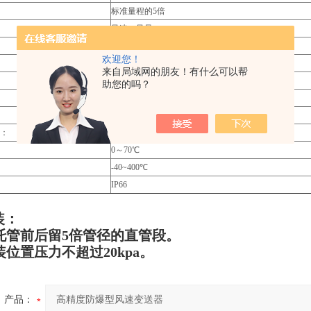
标准量程的5倍
风速，风量
3%F
·S，显示分辨率
欢迎您！
0.01
来自局域网的朋友！有什么可以帮
24VDC
助您的吗？
≤500Ω
±1% F·S/年
：
0
～95%
0
～70℃
-40~400
℃
IP66
装：
托管前后留5倍管径的直管段。
位置压力不超过20kpa。
产品：