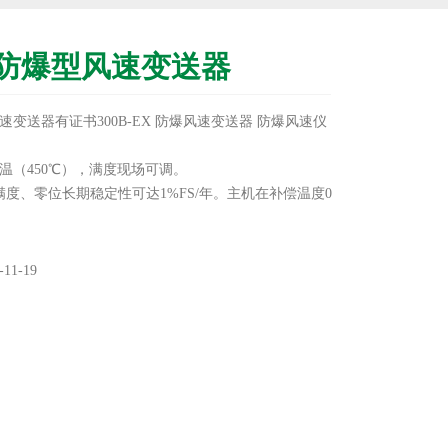
防爆型风速变送器
变送器有证书300B-EX 防爆风速变送器 防爆风速仪
温（450℃），满度现场可调。
满度、零位长期稳定性可达1%FS/年。主机在补偿温度0
，温度飘移低于1%FS，在整个允许工作温度范围内低于
型风速变送器
11-19