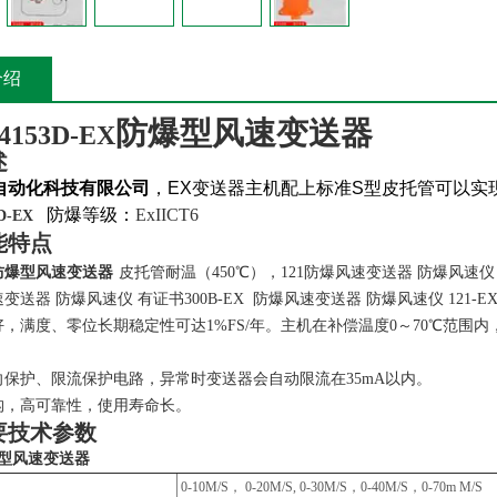
介绍
防爆型风速变送器
4153D-EX
述
自动化科技有限公司
，
EX
变送器主机配上标准
S
型皮托管可以实
防爆等级：
ExIICT6
D-EX
能特点
防爆型风速变送器
皮托管耐温（450℃），
121防爆风速变送器 防爆风速仪
速变送器 防爆风速仪 有证书300B-EX 防爆风速变送器 防爆风速仪 121-E
，满度、零位长期稳定性可达1%FS/年。主机在补偿温度0～70℃范围
向保护、限流保护电路，异常时变送器会自动限流在35mA以内。
构，高可靠性，使用寿命长。
要技术参数
型风速变送器
0-10M/S
， 0-20M/S, 0-30M/S，0-40M/S，0-70m M/S