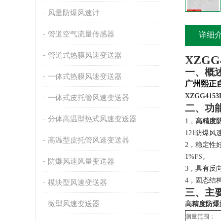
风量防爆风速计
管道空气流量传感器
详细
管道式热膜风速变送器
XZGG
一、概
一体式热膜风速变送器
广州熙正
XZGG4153
一体式皮托管风速变送器
二、功
分体高温型热式风速变送器
1，
高精度
121防爆风
高温型皮托管风速变送器
2
，稳定性好
1%FS。
防爆风速风量变送器
3
，具有反
4
，固态结
模块型风速变送器
三、主
微型风速变送器
高精度防爆
测量范围：