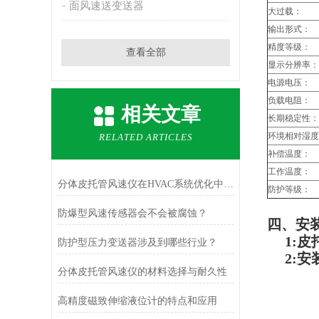
面风速送变送器
大过载：
输出形式：
精度等级：
查看全部
显示分辨率：
电源电压：
负载电阻：
相关文章
长期稳定性：
环境相对湿度
RELATED ARTICLES
补偿温度：
工作温度：
分体皮托管风速仪在HVAC系统优化中的作用
防护等级：
防爆型风速传感器会不会被腐蚀？
四、安
1:
皮
防护型压力变送器涉及到哪些行业？
2:安装
分体皮托管风速仪的材料选择与耐久性
高精度磁致伸缩液位计的特点和应用