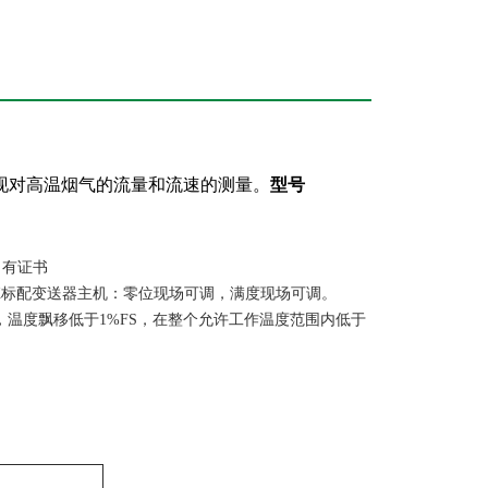
现对高温烟气的流量和流速的测量。
型号
 有证书
X
标配变送器主机：零位现场可调，满度现场可调。
内，温度飘移低于1%FS，在整个允许工作温度范围内低于