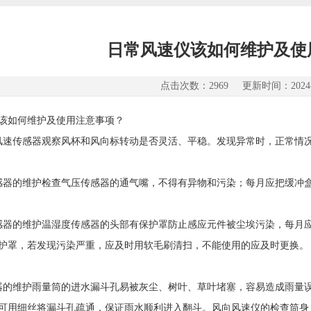
日常风速仪该如何维护及使
点击次数：2969 更新时间：2024-0
该如何维护及使用注意事项？
风速传感器观察风杯和风向标转动是否灵活、平稳。发现异常时，正常情
感器的维护检查气压传感器的通气嘴，不得有异物和污染；每月应把缓冲
感器的维护温湿度传感器的头部有保护罩防止感应元件被尘埃污染，每月
护罩，若发现污染严重，应及时用软毛刷清扫，不能使用的应及时更换。
器的维护雨量筒的进水漏斗孔易被灰尘、树叶、草叶堵塞，容易造成雨量
可用细丝将漏斗孔疏通，保证雨水顺利进入翻斗。风向风速仪的检查筒身