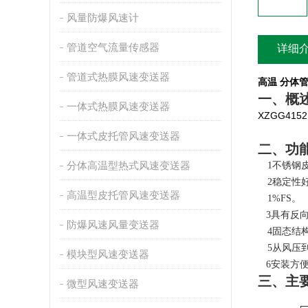
风量防爆风速计
管道空气流量传感器
详细
管道式热膜风速变送器
高温 分体
一、概
一体式热膜风速变送器
XZGG4152
一体式皮托管风速变送器
二、功
分体高温型热式风速变送器
1
不锈钢皮
2
稳定性好
高温型皮托管风速变送器
1%FS。
3
具有反
防爆风速风量变送器
4
固态结
5
从风压
模块型风速变送器
6
安装方
三、主
微型风速变送器