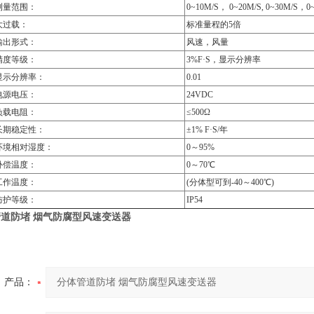
测量范围：
0~10M/S
， 0~20M/S, 0~30M/S，0
大过载：
标准量程的5倍
输出形式：
风速，风量
精度等级：
3%F
·S，显示分辨率
显示分辨率：
0.01
电源电压：
24VDC
负载电阻：
≤500Ω
长期稳定性：
±1% F·S/年
环境相对湿度：
0
～95%
补偿温度：
0
～70℃
工作温度：
(
分体型可到-40～400℃)
防护等级：
IP54
管道防堵
烟气
防腐型风速变送器
产品：