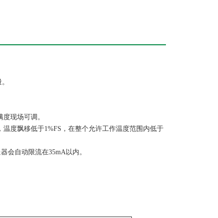
量
。
，满度现场可调。
内，温度飘移低于1%FS，在整个允许工作温度范围内低于
器会自动限流在35mA以内。