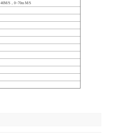
~40M/S，0~70m M/S