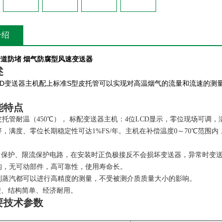
介绍
管道防堵
烟气
防腐型风速变送器
述
D
S
变送器主机配上标准
型皮托管可以实现对高温烟气的流量和流速的测
能特点
托管耐温（450℃）， 标配变送器主机：4位LCD显示，零位现场可调
，满度、零位长期稳定性可达1%FS/年。主机在补偿温度0～70℃范围
向保护、限流保护电路，在安装时正负极接反不会损坏变送器，异常时变送
构，无可动部件，高可靠性，使用寿命长。
到蒸汽都可以进行高精度的测量，不受被测介质质量大小的影响。
便、结构简单、经济耐用。
要技术参数