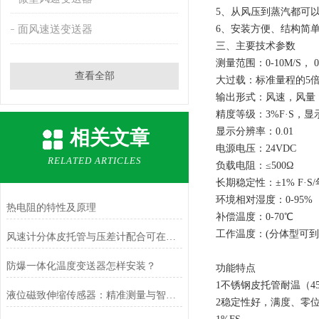
5、从风压到蒸汽都可
面风速送变送器
6、安装方便、结构简
三、主要技术参数
测量范围：0-10M/S， 0-2
查看全部
大过载：标准量程的5
输出形式：风速，风量
精度等级：3%F·S，
显示分辨率：0.01
相关文章
电源电压：24VDC
RELATED ARTICLES
负载电阻：≤500Ω
长期稳定性：±1% F·S/
环境相对湿度：0-95%
热电阻的特性及原理
补偿温度：0-70℃
工作温度：(分体型可到-4
风速计分体皮托管与压差计配合可在哪些场合使用？
防爆一体化温度变送器怎样安装？
功能特点
1不锈钢皮托管耐温（4
液位磁致伸缩传感器：精准测量与智能应用
2稳定性好，满度、零位