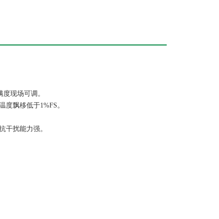
，满度现场可调。
温度飘移低于1%FS。
 抗干扰能力强。