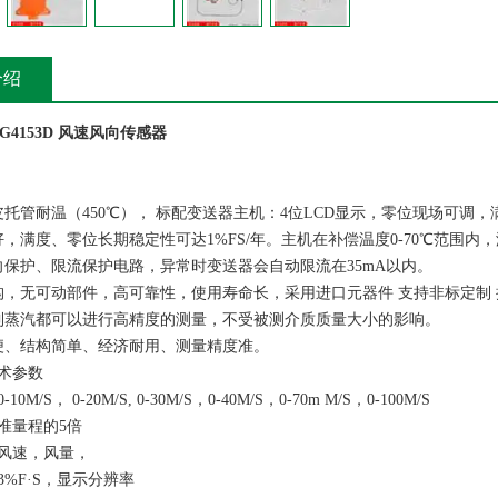
介绍
G4153D 风速风向传感器
皮托管耐温（450℃）， 标配变送器主机：4位LCD显示，零位现场可调
好，满度、零位长期稳定性可达1%FS/年。主机在补偿温度0-70℃范围内，
向保护、限流保护电路，异常时变送器会自动限流在35mA以内。
构，无可动部件，高可靠性，使用寿命长，采用进口元器件 支持非标定制
到蒸汽都可以进行高精度的测量，不受被测介质质量大小的影响。
便、结构简单、经济耐用、测量精度准。
术参数
M/S， 0-20M/S, 0-30M/S，0-40M/S，0-70m M/S，0-100M/S
准量程的5倍
风速，风量，
%F·S，显示分辨率