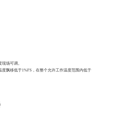
满度现场可调。
，温度飘移低于1%FS，在整个允许工作温度范围内低于