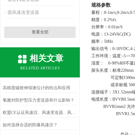
规格参数
面风速送变送器
量程：0-1m/s;0-2m/s;0-5m/
精度：0.2%fs
分辨率：0.01m/S
查看全部
电源：13-24VAC(DC)
频率：50Hz
输出信号：0-10VDC;4-2
相关文章
工作环境：温度:-5~+7
湿度： 0-90%RH不凝
RELATED ARTICLES
探头长度：标准220mm
可定制1500m
或非标规 5000
高精度磁致伸缩液位计的特点和应用
连接端子：3X1.52mm
电缆长度：BVVR0.5mm
氢脆对防护型压力变送器有什么影响？
BVVR1mm2 允许2
欧盟CE认证风速仪、风速变送器、风速传感器的用处
BVVR1.5mm2
如何选择合适的防爆风速仪？
产品：