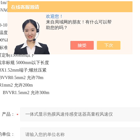
1m/S
VAC(DC)
欢迎您！
来自局域网的朋友！有什么可以帮
0VDC;4-20mA;(非标准0-5V,Rs485);定制
助您的吗？
度:-5~+70℃；
90%RH不凝露
准220mm
500mm以下
 5000mm以下长度
X1.52mm端子;螺丝压紧
VR0.5mm2 允许70m
m2 允许200m
.5mm2 允许300m
产品：
的单位：