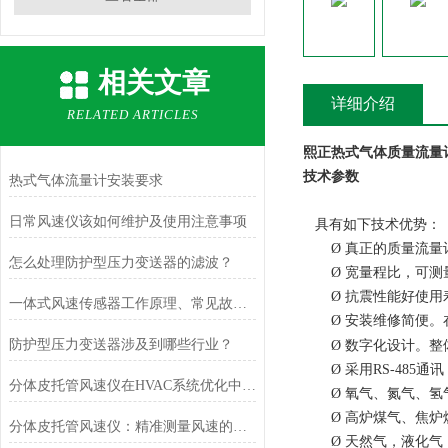
相关文章
详细介绍
RELATED ARTICLES
熙正热式气体质量流量
技术参数
热式气体流量计安装要求
日常风速仪该如何维护及使用注意事项
具有如下技术优势：
Ø
真正的质量流量
怎么处理防护型压力变送器的滤波？
Ø
宽量程比，可测
Ø
抗震性能好使用
一体式风速传感器工作原理、常见故障排查与运维建议
Ø
安装维修简便。
防护型压力变送器涉及到哪些行业？
Ø
数字化设计。整
Ø
采用
RS-485
通讯
分体皮托管风速仪在HVAC系统优化中的作用
Ø
氧气、氮气、氢
Ø
高炉煤气、焦炉
分体皮托管风速仪：精准测量风速的可靠利器
Ø
天然气，液化气