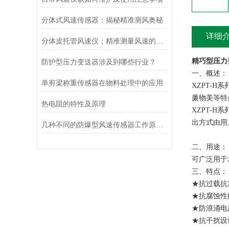
分体式风速传感器：揭秘精准测风奥秘
详细
分体皮托管风速仪：精准测量风速的可靠利器
精巧型压力
防护型压力变送器涉及到哪些行业？
一、概述：
单剪梁称重传感器在物料处理中的应用
XZPT-H
系
廉物美等特
热电阻的特性及原理
XZPT-H
系
出方式由用
几种不同的防爆型风速传感器工作原理介绍
二、用途：
可广泛用于
三、特点：
★抗过载抗
★抗腐蚀性
★防浪涌电
★抗干扰设