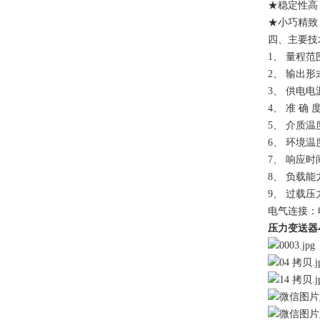
★稳定性高
★小巧精致
四、主
1、
量程范围
2、
输出形
3、
供电电
4、
准 确 
5、
介质温度
6、
环境温度
7、
响应时
8、
负载能
9、
过载压
电气连接：
压力变送器