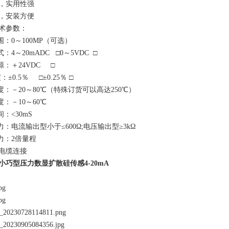
，实用性强
，安装方便
要技术参数：
：0～100MP（可选）
式：4～20mADC □0～5VDC □
源：＋24VDC □
度：±0.5％ □±0.25％ □
：－20～80℃（特殊订货可以高达250
℃
）
：－10～60℃
间：
<
30mS
力：
电流输出型小于≤600Ω;电压输出型≥3kΩ
力：2倍量程
电缆连接
小巧型压力数显扩散硅传感4-20mA