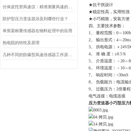
★抗干扰设计
分体皮托管风速仪：精准测量风速的可靠利器
★稳定性高，实用性强
防护型压力变送器涉及到哪些行业？
★小巧精致，安装方便
四、主要技术参
单剪梁称重传感器在物料处理中的应用
1、
量程范围：0～100
2、
输出形式：4～20
热电阻的特性及原理
3、
供电电源：＋24
4、
准 确 度：±0.5％
几种不同的防爆型风速传感器工作原理介绍
5、
介质温度：－20～8
6、
环境温度：－10～6
7、
响应时间：
<
30mS
8、
负载能力：
电流输出
9、
过载压力：2倍量程
电气连接：电缆连接
压力变送器小巧型压力数