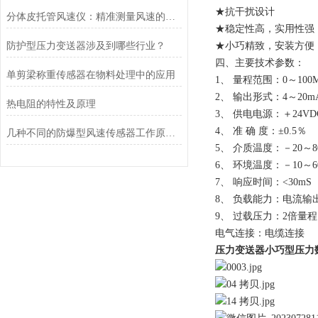
★抗干扰设计
分体皮托管风速仪：精准测量风速的可靠利器
★稳定性高，实用性强
防护型压力变送器涉及到哪些行业？
★小巧精致，安装方便
四、主要技术参
单剪梁称重传感器在物料处理中的应用
1、
量程范围：0～100
2、
输出形式：4～20
热电阻的特性及原理
3、
供电电源：＋24
4、
准 确 度：±0.5％
几种不同的防爆型风速传感器工作原理介绍
5、
介质温度：－20～8
6、
环境温度：－10～6
7、
响应时间：
<
30mS
8、
负载能力：
电流输出
9、
过载压力：2倍量程
电气连接：电缆连接
压力变送器小巧型压力数