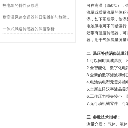
350
热电阻的特性及原理
可在高温（
℃
），
流量或质量流量的体积
耐高温风速变送器的日常维护与故障排查指南
涡，如下图所示，旋涡
电池供电可不间断运行
一体式风速传感器的深度剖析
还带有温度传感器，可
器，用于气体流量测量
二
温压补偿涡街流量
1
.
可以同时集成温度、
2
.
全智能化、数字化电
3
.
全新的数字滤波和修
4
.
电池供电型无需外接
5.
全新点阵汉字液晶显
6.
工作压力损失较小，
7
.
无可动机械零件，可
三
参数技术指标：
测量介质：
气体、液体