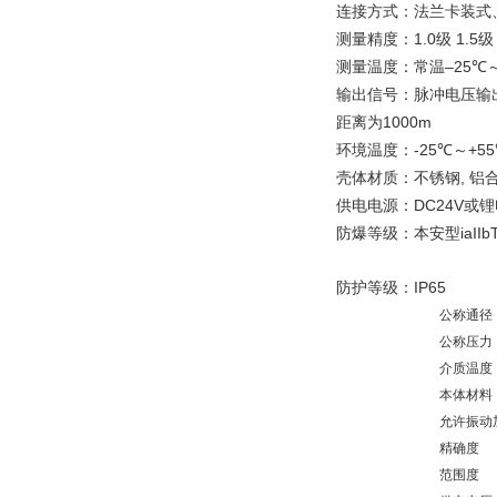
连接方式：法兰卡装式
1.0
1.5
测量精度：
级
级
–25
测量温度：常温
℃
输出信号：脉冲电压输
1000m
距离为
-25
+55
环境温度：
℃～
,
壳体材质：不锈钢
铝
DC24V
供电电源：
或锂
iaIIb
防爆等级：本安型
IP6
防护等级：
公称通径
公称压力
介质温度
本体材料
允许振动
精确度
范围度