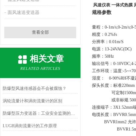
风速仪表 一体式热膜 
规格参数
面风速送变送器
量程：0-1m/s;0-2m/s;0-5m/
查看全部
精度：0.2%fs
分辨率：0.01m/S
电源：13-24VAC(DC)
相关文章
频率：50Hz
输出信号：0-10VDC;4-2
RELATED ARTICLES
工作环境：温度:-5~+7
湿度： 0-90%RH不凝
探头长度：标准220mm
防爆型风速传感器会不会被腐蚀？
可定制1500m
或非标规 5000
涡轮流量计和涡街流量计的区别
连接端子：3X1.52mm
防爆型压力变送器：工业安全监测的设备
电缆长度：BVVR0.5mm
BVVR1mm2 允许2
LUGB涡街流量计的工作原理
BVVR1.5mm2