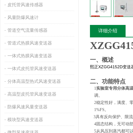
皮托管风速传感器
风量防爆风速计
管道空气流量传感器
详细介绍
XZGG41
管道式热膜风速变送器
一体式热膜风速变送器
一、概述
XZGG4152D
熙正
变送
一体式皮托管风速变送器
二、功能特点
分体高温型热式风速变送器
1
实验室专用分体高
高温型皮托管风速变送器
调。
2
稳定性好，满度、零
防爆风速风量变送器
1%FS。
3
具有反向保护、限流
模块型风速变送器
4
固态结构，无可动
5
从风压到蒸汽都可
微型风速变送器