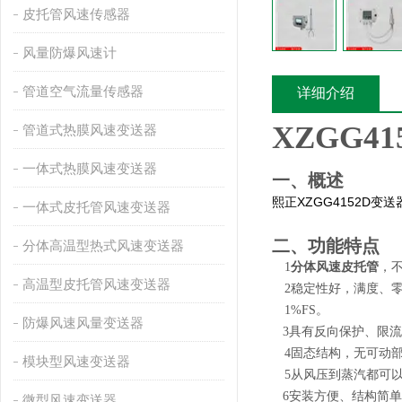
皮托管风速传感器
风量防爆风速计
管道空气流量传感器
详细介绍
XZGG41
管道式热膜风速变送器
一体式热膜风速变送器
一、概述
XZGG4152D
熙正
变送
一体式皮托管风速变送器
二、功能特点
分体高温型热式风速变送器
1
分体风速皮托管
，
高温型皮托管风速变送器
2
稳定性好，满度、零
1%FS。
防爆风速风量变送器
3
具有反向保护、限流
4
固态结构，无可动
模块型风速变送器
5
从风压到蒸汽都可
6
安装方便、结构简单
微型风速变送器