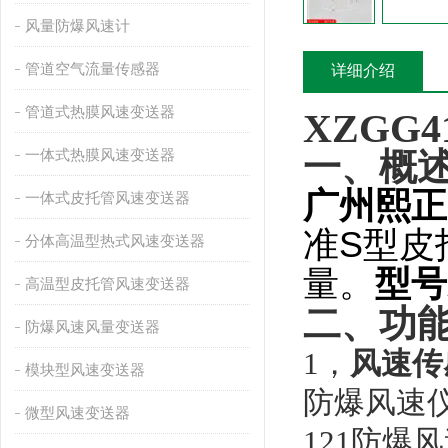
风量防爆风速计
管道空气流量传感器
详细介绍
管道式热膜风速变送器
XZGG4
一、概
一体式热膜风速变送器
广州熙正
一体式皮托管风速变送器
准
S
型皮
分体高温型热式风速变送器
量。
型号
高温型皮托管风速变送器
二、功
防爆风速风量变送器
1，
风速传
模块型风速变送器
防爆风速仪
微型风速变送器
121防爆