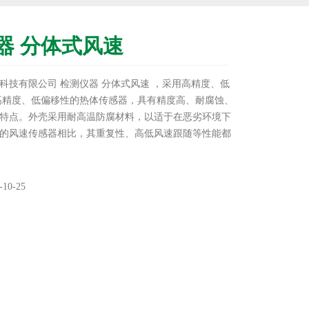
器 分体式风速
科技有限公司 检测仪器 分体式风速 ，采用高精度、低
高精度、低偏移性的热体传感器，具有精度高、耐腐蚀、
特点。外壳采用耐高温防腐材料，以适于在恶劣环境下
的风速传感器相比，其重复性、高低风速跟随等性能都
本系列风速变送器采用全量程标定，线性补偿和温度补
现。热式风速仪 除尘设备分体风速变送器 厂家
10-25