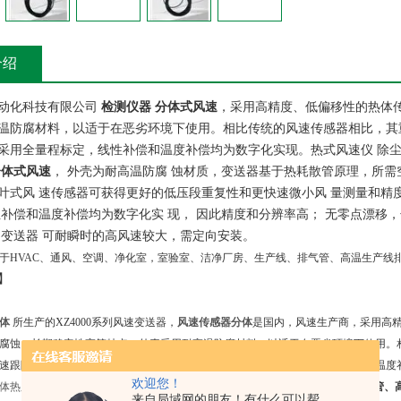
介绍
动化科技有限公司
检测仪器 分体式风速
，采用高精度、低偏移性的热体
温防腐材料，以适于在恶劣环境下使用。相比传统的风速传感器相比，其
采用全量程标定，线性补偿和温度补偿均为数字化实现。热式风速仪 除
分体式风速
，
外壳为耐高温防腐
蚀材质，变送器基于热耗散管原理，所需
叶式风
速传感器可获得更好的低压段重复性和更快速微小风
量测量和精
性补偿和温度补偿均为数字化实
现，
因此精度和分辨率高；
无零点漂移，
列变送器
可耐瞬时的高风速较大，需定向安装。
于HVAC、通风、空调、净化室，室验室、洁净厂房、生产线、排气管、高温生产线
】
分体
所生产的XZ4000系列风速变送器，
风速传感器分体
是国内，风速生产商，采用高
腐蚀、长期稳定性高等特点。外壳采用耐高温防腐材料，以适于在恶劣环境下使用。
速跟随等性能都有较大的优势。本系列风速变送器采用全量程标定，线性补偿和温度
欢迎您！
体热膜
适用于HVAC、通风、空调、净化室，室验室、洁净厂房、生产线、排气管、
来自局域网的朋友！有什么可以帮