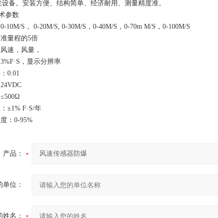
尘设备。安装方便、结构简单、经济耐用、测量精度准。
术参数
0M/S， 0-20M/S, 0-30M/S，0-40M/S，0-70m M/S，0-100M/S
准量程的5倍
风速，风量，
3%F·S，显示分辨率
0.01
4VDC
500Ω
±1% F·S/年
：0-95%
产品：
的单位：
的姓名：