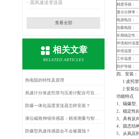
面风速送变送器
精度等级：
显示分辨率：
电源电压：
查看全部
负载电阻：
长期稳定性：
环境相对湿度
相关文章
补偿温度：
工作温度：
RELATED ARTICLES
防护等级：
四、安装：
热电阻的特性及原理
1:皮托管
2:安装位置
风速计分体皮托管与压差计配合可在哪些场合使用？
功能特点
1、隔爆型
防爆一体化温度变送器怎样安装？
2、稳定性
液位磁致伸缩传感器：精准测量与智能应用
3、具有反
4、固态结
防爆型风速传感器会不会被腐蚀？
5、从风压