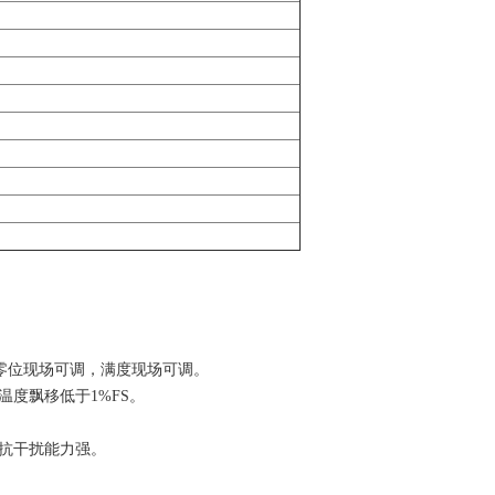
，零位现场可调，满度现场可调。
温度飘移低于1%FS。
 抗干扰能力强。