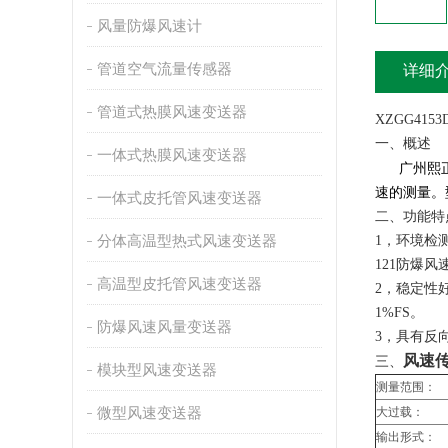
风量防爆风速计
管道空气流量传感器
详细
管道式热膜风速变送器
XZGG41
一、概述
一体式热膜风速变送器
广州熙正
速的测量。
一体式皮托管风速变送器
二、功能特
分体高温型热式风速变送器
1，环境检
121防爆风
高温型皮托管风速变送器
2，稳定性
1%FS。
防爆风速风量变送器
3，具有反
风速
三、
模块型风速变送器
测量范围：
微型风速变送器
大过载：
输出形式：