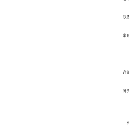
联
常
详
补