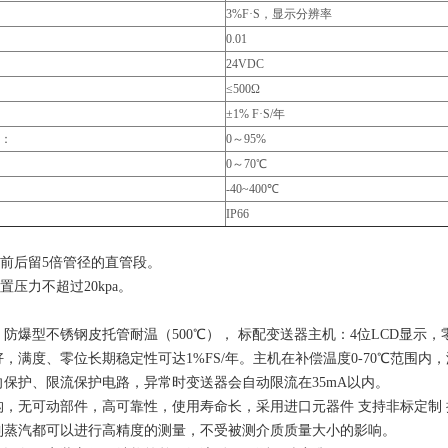
3%F·S，显示分辨率
0.01
24VDC
≤500Ω
±1% F·S/年
：
0～95%
0～70℃
-40~400℃
IP66
前后留5倍管径的直管段。
压力不超过20kpa。
、防爆型不锈钢皮托管耐温（500℃）， 标配变送器主机：4位LCD显示
好，满度、零位长期稳定性可达1%FS/年。主机在补偿温度0-70℃范围内，
向保护、限流保护电路，异常时变送器会自动限流在35mA以内。
构，无可动部件，高可靠性，使用寿命长，采用进口元器件 支持非标定制
到蒸汽都可以进行高精度的测量，不受被测介质质量大小的影响。