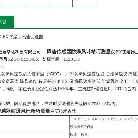
介绍
53D-EX防爆型风速变送器
风速传感器防爆
风计
精巧
测量
自动化科技有限公司，
仪
EX
变送器
型号
XZGG4153D-EX
防爆等级：
ExIICT6
点
测防爆风速仪皮托管耐温（450℃），121防爆风速变送器 防爆风速仪 有证
速变送器 防爆风速仪 有证书300B-EX 防爆风速变送器 防爆风速仪 1
好，满度、零位长期稳定性可达1%FS/年。主机在补偿温度0～70℃范围
向保护、限流保护电路，异常时变送器会自动限流在35mA以内。
传感器防爆
风计
精巧
测量
主要技术参数
0-10M/S， 0-20M/S, 0-30M/S，0-40M/S，
标准量程的5倍
风速，风量