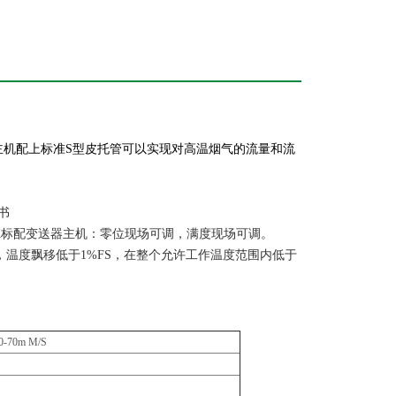
主机配上标准
S型皮托管可以实现对高温烟气的流量和流
书
21-EX标配变送器主机：零位现场可调，满度现场可调。
内，温度飘移低于1%FS，在整个允许工作温度范围内低于
0-70m M/S