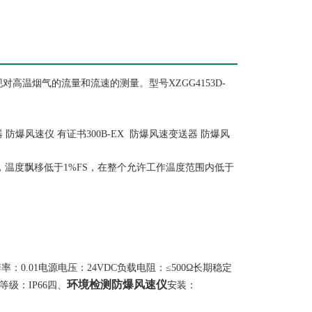
高温烟气的流量和流速的测量。型号XZGG4153D-
 防爆风速仪 有证书300B-EX 防爆风速变送器 防爆风
内，温度飘移低于1%FS，在整个允许工作温度范围内低于
0.01电源电压：24VDC负载电阻：≤500Ω长期稳定
环境检测防爆风速仪
等级：IP66四、
安装：