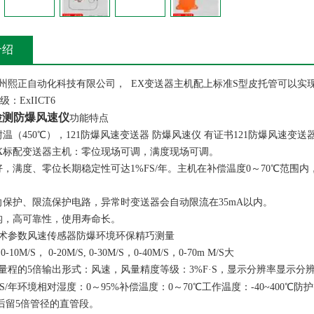
介绍
州熙正自动化科技有限公司， EX变送器主机配上标准S型皮托管可以实现对
级：ExIICT6
检测防爆风速仪
功能特点
温（450℃），121防爆风速变送器 防爆风速仪 有证书121防爆风速变送器
1-EX标配变送器主机：零位现场可调，满度现场可调。
好，满度、零位长期稳定性可达1%FS/年。主机在补偿温度0～70℃范围
向保护、限流保护电路，异常时变送器会自动限流在35mA以内。
构，高可靠性，使用寿命长。
术参数风速传感器防爆环境环保精巧测量
10M/S， 0-20M/S, 0-30M/S，0-40M/S，0-70m M/S大
量程的5倍输出形式：风速，风量精度等级：3%F·S，显示分辨率显示分辨率：
F·S/年环境相对湿度：0～95%补偿温度：0～70℃工作温度：-40~400℃防护
前后留5倍管径的直管段。