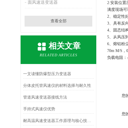
面风速送变送器
2:安装位
满度现场可
2、稳定性
查看全部
3、具有反
4、固态结
5、从风压
相关文章
6、熔铝粉尘
70m M/
RELATED ARTICLES
负载电阻：≤5
一文读懂防爆型压力变送器
分体皮托管风速仪的材料选择与耐久性
您
管道风速变送器接线方法
手持式风速仪优势
您
耐高温风速变送器工作原理与核心技术解析