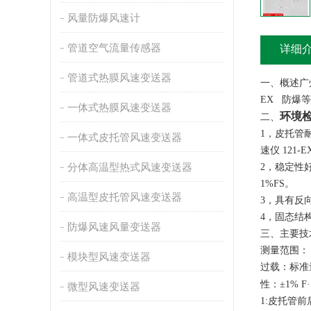
风量防爆风速计
管道空气流量传感器
详细
管道式热膜风速变送器
一、概述广
EX 防爆等
一体式热膜风速变送器
环境
二、
1，皮托管耐
一体式皮托管风速变送器
速仪 12
分体高温型热式风速变送器
2，稳定性
1%FS。
高温型皮托管风速变送器
3，具有反
4，固态结
防爆风速风量变送器
三、主要技
测量范围： 0-
模块型风速变送器
过载：标准
性：±1% 
微型风速变送器
1:皮托管