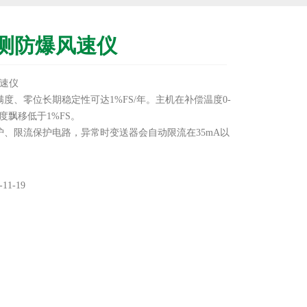
测防爆风速仪
速仪
满度、零位长期稳定性可达1%FS/年。主机在补偿温度0-
度飘移低于1%FS。
护、限流保护电路，异常时变送器会自动限流在35mA以
无可动部件，高可靠性，使用寿命长，采用进口元器件
抗干扰能力强。
11-19
汽都可以进行高精度的测量