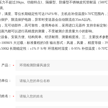
置压力不超过20kpa。功能特点1、隔爆型、防爆型不锈钢皮托管耐温（500
调。
好，满度、零位长期稳定性可达1%FS/年。主机在补偿温度0-70℃范围内，
向保护、限流保护电路，异常时变送器会自动限流在35mA以内。
构，无可动部件，高可靠性，使用寿命长，采用进口元器件 支持非标定制
到蒸汽都可以进行高精度的测量，不受被测介质质量大小的影响。
设备。安装方便、结构简单、经济耐用、测量精度准。三、主要技术参数测量范围：0-10
S，0-100M/S 大过载：标准量程的5倍 输出形式：风速，风量， 精度等级：3
00Ω 长期稳定性：±1% F·S/年 环境相对湿度：0-95% 补偿温度：0-70℃
产品：
的单位：
的姓名：