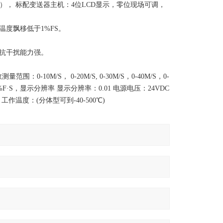
℃）， 标配变送器主机：4位LCD显示，零位现场可调，
温度飘移低于1%FS。
 抗干扰能力强。
M/S， 0-20M/S, 0-30M/S，0-40M/S，0-
%F·S，显示分辨率 显示分辨率：0.01 电源电压：24VDC
 工作温度：(分体型可到-40-500℃)