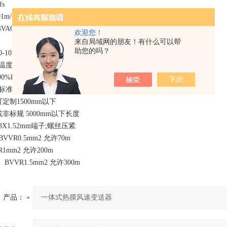
s
1m/S
VAC(DC)
欢迎您！
来自局域网的朋友！有什么可以帮
助您的吗？
0VDC;4-20mA;(非标准0-5V,Rs485);定制
度:-5~+70℃；
90%RH不凝露
准220mm
500mm以下
 5000mm以下长度
X1.52mm端子;螺丝压紧
VR0.5mm2 允许70m
m2 允许200m
.5mm2 允许300m
产品：