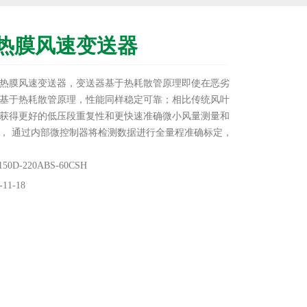
热膜风速变送器
热膜风速变送器，变送器基于热耗散管原理即使在恶劣
基于热耗散管原理，性能同样稳定可靠；相比传统风叶
获得更好的低压段重复性和更快速准确微小风量测量和
， 通过内部微控制器将检测数据进行全量程准确标定，
补偿均为数字化实现，因此精度和分辨率高；长期稳定
比更高，使用更方便。
0D-220ABS-60CSH
11-18