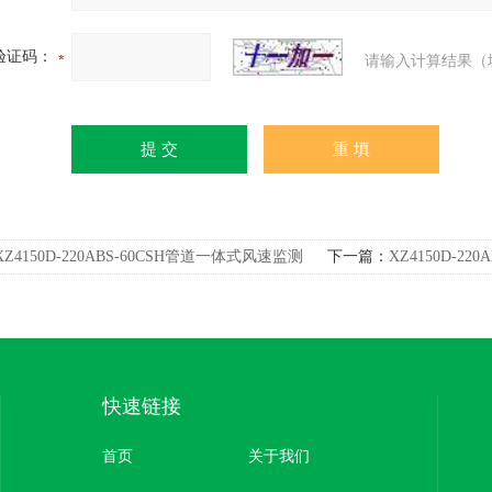
验证码：
请输入计算结果（
XZ4150D-220ABS-60CSH管道一体式风速监测
下一篇：
XZ4150D-22
器
送器
快速链接
首页
关于我们