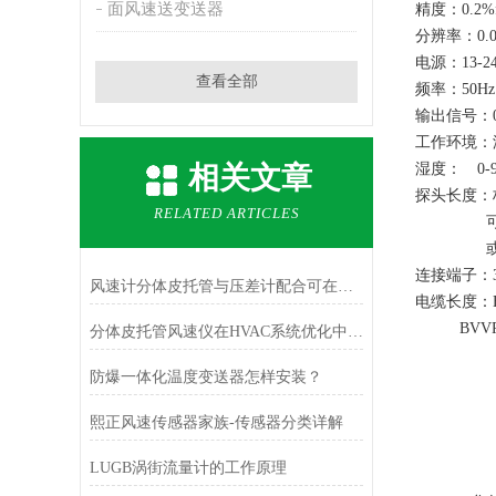
面风速送变送器
精度：0.2%f
分辨率：0.0
电源：13-24
查看全部
频率：50Hz
输出信号：0-1
工作环境：温
相关文章
湿度： 0-
探头长度：标
RELATED ARTICLES
可定制1
或非标规
连接端子：3
风速计分体皮托管与压差计配合可在哪些场合使用？
电缆长度：BV
BVVR1m
分体皮托管风速仪在HVAC系统优化中的作用
BVVR1
防爆一体化温度变送器怎样安装？
熙正风速传感器家族-传感器分类详解
LUGB涡街流量计的工作原理