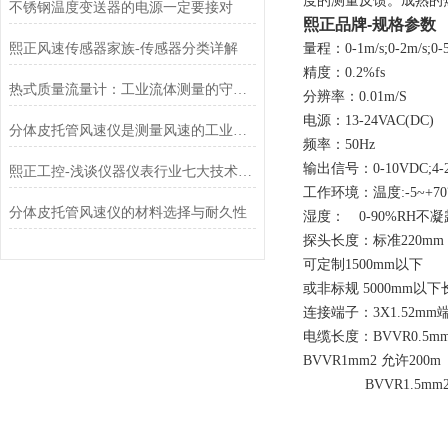
度的测量反馈。成熟的
不锈钢温度变送器的电源一定要接对
熙正品牌-规格参数
熙正风速传感器家族-传感器分类详解
量程：0-1m/s;0-2m/s;0-5m/
精度：0.2%fs
热式质量流量计：工业流体测量的守护者
分辨率：0.01m/S
电源：13-24VAC(DC)
分体皮托管风速仪是测量风速的工业设备
频率：50Hz
输出信号：0-10VDC;4-2
熙正工控-浅谈仪器仪表行业七大技术问题
工作环境：温度:-5~+7
分体皮托管风速仪的材料选择与耐久性
湿度： 0-90%RH不凝
探头长度：标准220mm
可定制1500mm以下
或非标规 5000mm以下
连接端子：3X1.52mm
电缆长度：BVVR0.5mm
BVVR1mm2 允许200m
BVVR1.5mm2 