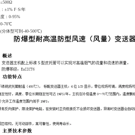
500Ω
±1% F·S/年
：0-95%
-70℃
分体型可到-40-500℃)