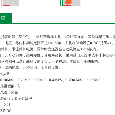
介绍
皮托管耐温（500℃）， 标配变送器主机：4位LCD显示，零位现场可调
好，满度、零位长期稳定性可达1%FS/年。主机在补偿温度0-70℃范围内，
向保护、限流保护电路，异常时变送器会自动限流在35mA以内。
构，无可动部件，高可靠性，使用寿命长，采用进口元器件 支持非标定制
到蒸汽都可以进行高精度的测量，不受被测介质质量大小的影响。
便、结构简单、经济耐用、测量精度准。
术参数
0M/S， 0-20M/S, 0-30M/S，0-40M/S，0-70m M/S，0-100M/S
准量程的5倍
风速，风量，
3%F·S，显示分辨率
0.01
4VDC