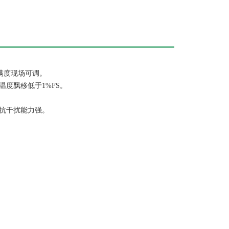
，满度现场可调。
温度飘移低于1%FS。
 抗干扰能力强。