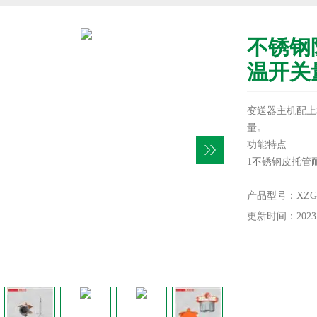
不锈钢
温开关
变送器主机配上
量。
功能特点
1不锈钢皮托管耐
现场可调，满度
2稳定性好，满
产品型号：XZGG41
70℃范围内，
更新时间：2023-
1%FS。