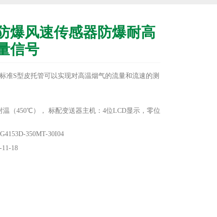
防爆风速传感器防爆耐高
量信号
标准S型皮托管可以实现对高温烟气的流量和流速的测
温（450℃）， 标配变送器主机：4位LCD显示，零位
现场可调。
度、零位长期稳定性可达1%FS/年。主机在补偿温度0～
53D-350MT-30I04
温度飘移低于1%FS，在整个允许工作温度范围内低于
11-18