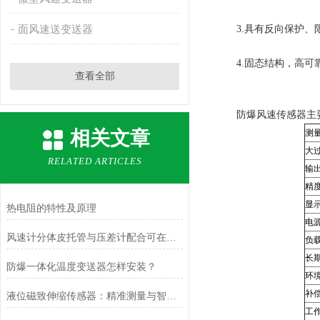
面风速送变送器
3.具有反向保护、限
4.固态结构，高可
查看全部
防爆风速传感器主要
相关文章
测
大
RELATED ARTICLES
输
精
显
热电阻的特性及原理
电
风速计分体皮托管与压差计配合可在哪些场合使用？
负
长
防爆一体化温度变送器怎样安装？
环
补
液位磁致伸缩传感器：精准测量与智能应用
工