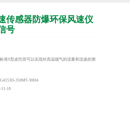
速传感器防爆环保风速仪
信号
标准S型皮托管可以实现对高温烟气的流量和流速的测
温（450℃）， 标配变送器主机：4位LCD显示，零位
53D-350MT-30I04
现场可调。
11-18
度、零位长期稳定性可达1%FS/年。主机在补偿温度0～
温度飘移低于1%FS，在整个允许工作温度范围内低于