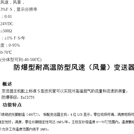
风速，风量，
3%F·S，显示分辨率
0.01
4VDC
500Ω
±1% F·S/年
：0-95%
-70℃
分体型可到-40-500℃)