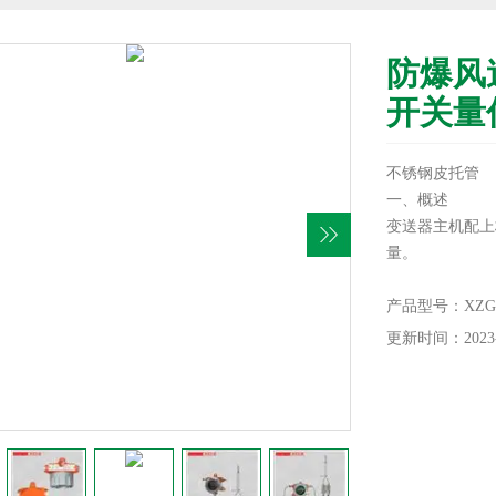
防爆风
开关量
不锈钢皮托管
一、概述
变送器主机配上
量。
二、功能特点
1不锈钢皮托管耐
产品型号：XZGG41
现场可调，满度
更新时间：2023-
2稳定性好，满
70℃范围内，
1%FS。