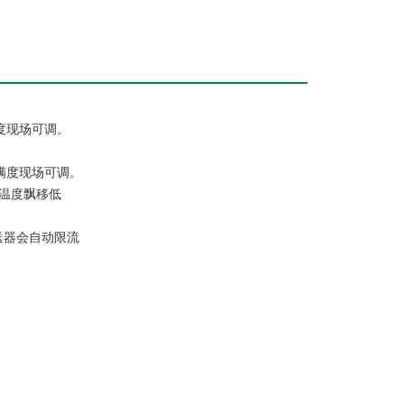
满度现场可调。
，满度现场可调。
，温度飘移低
送器会自动限流