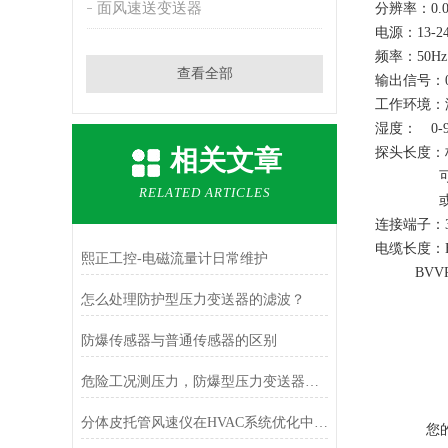
面风速送变送器
分辨率：0.0
电源：13-24
频率：50Hz
查看全部
输出信号：0-1
工作环境：温
湿度： 0-
相关文章
探头长度：标
可定制1
RELATED ARTICLES
或非标规
连接端子：3
电缆长度：BV
熙正工控-电磁流量计日常维护
BVVR1m
BVVR1
怎么处理防护型压力变送器的滤波？
防爆传感器与普通传感器的区别
危险工况测压力，防爆型压力变送器更安心
分体皮托管风速仪在HVAC系统优化中的作用
您