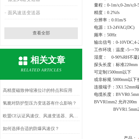
量程：0-1m/s;0-2m/s;0-5m/
面风速送变送器
精度：0.2%fs
分辨率：0.01m/S
电源：13-24VAC(DC)
查看全部
频率：50Hz
输出信号：0-10VDC;4-2
工作环境：温度:-5~+7
湿度： 0-90%RH不凝
相关文章
探头长度：标准220mm
RELATED ARTICLES
可定制1500mm以下
或非标规 5000mm以下
连接端子：3X1.52mm
高精度磁致伸缩液位计的特点和应用
电缆长度：BVVR0.5mm
BVVR1mm2 允许200m
氢脆对防护型压力变送器有什么影响？
BVVR1.5mm2 
欧盟CE认证风速仪、风速变送器、风速传感器的用处
如何选择合适的防爆风速仪？
产品：