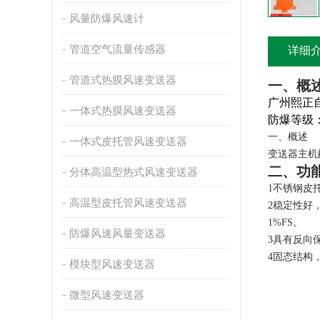
风量防爆风速计
管道空气流量传感器
详细
管道式热膜风速变送器
一、概
广州熙正
一体式热膜风速变送器
防爆等级
一、概述
一体式皮托管风速变送器
变送器主机
二、功
分体高温型热式风速变送器
1
不锈钢皮托
高温型皮托管风速变送器
2
稳定性好，
1%FS。
防爆风速风量变送器
3具有反向
4
固态结构
模块型风速变送器
微型风速变送器