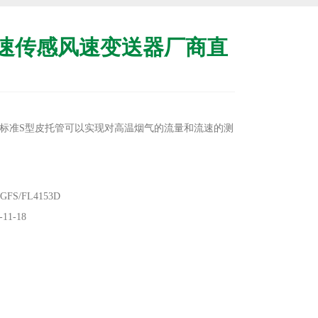
速传感风速变送器厂商直
标准S型皮托管可以实现对高温烟气的流量和流速的测
温（450℃）， 标配变送器主机：4位LCD显示，零位
现场可调。
S/FL4153D
度、零位长期稳定性可达1%FS/年。主机在补偿温度0～
11-18
温度飘移低于1%FS，在整个允许工作温度范围内低于