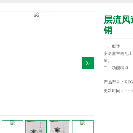
层流风
销
一、概述
变送器主机配上
量。
二、功能特点
1不锈钢皮托管耐
现场可调，满度
产品型号：XZGGF
2稳定性好，满
更新时间：2023-
70℃范围内，
1%FS。