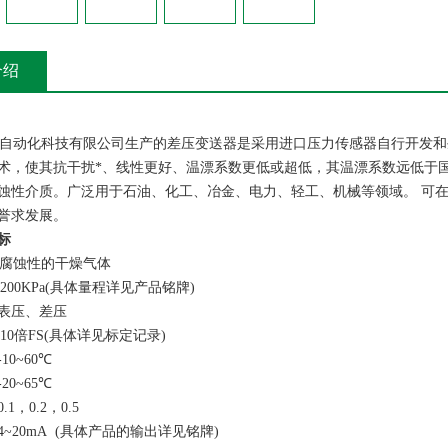
介绍
自动化科技有限公司
生产的差压变送器是采用进口压力传感器自行开发和
术，使其抗干扰*、线性更好、温漂系数更低或超低，其温漂系数远低于
蚀性介质。广泛用于石油、化工、冶金、电力、轻工、机械等领域。
可
誉求发展。
标
腐蚀性的干燥气体
200KPa(
具体量程详见产品铭牌
)
表压、差压
10
倍
FS(
具体详见标定记录
)
-10~60
℃
-20~65
℃
0.1
，
0.2
，
0.5
4~20mA (
具体产品的输出详见铭牌
)