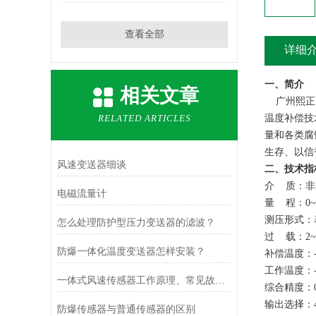
查看全部
详细
一、简介
相关文章
广州熙正
RELATED ARTICLES
温度补偿技
量和各类腐
生存、以信
风速变送器细谈
二、技术指
介
质：非
电磁流量计
量
程：
0~
测压形式：
怎么处理防护型压力变送器的滤波？
过
载：
2~
防爆一体化温度变送器怎样安装？
补偿温度：
工作温度：
一体式风速传感器工作原理、常见故障排查与运维建议
综合精度：
输出选择：
防爆传感器与普通传感器的区别