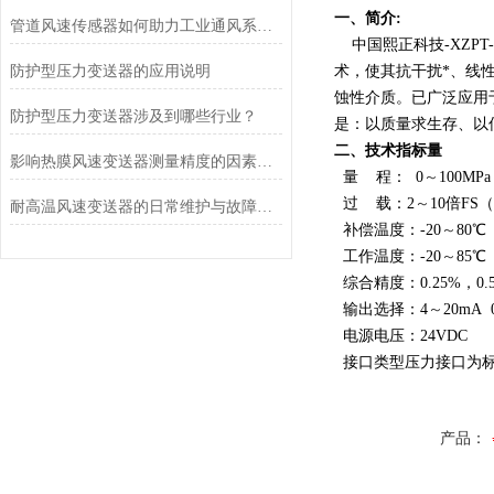
一、简介:
管道风速传感器如何助力工业通风系统优化？
中国熙正科技-XZPT-
防护型压力变送器的应用说明
术，使其抗干扰*、线
蚀性介质。已广泛应用
防护型压力变送器涉及到哪些行业？
是：以质量求生存、以
二、技术指标量
影响热膜风速变送器测量精度的因素及解决措施
量 程： 0
～
100MPa
过 载：2
～
10
倍FS
耐高温风速变送器的日常维护与故障排查指南
补偿温度：-20
～
80℃
工作温度：-20
～
85℃
综合精度：0.25%，0.
输出选择：4
～
20mA 
电源电压：24VDC
接口类型压力接口为标
产品：