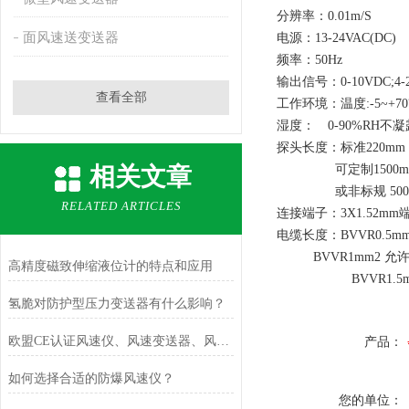
分辨率：0.01m/S
面风速送变送器
电源：13-24VAC(DC)
频率：50Hz
输出信号：0-10VDC;4-2
查看全部
工作环境：温度:-5~+7
湿度： 0-90%RH不凝
探头长度：标准220mm
相关文章
可定制1500m
或非标规 5000
RELATED ARTICLES
连接端子：3X1.52mm
电缆长度：BVVR0.5mm
BVVR1mm2 允许2
高精度磁致伸缩液位计的特点和应用
BVVR1.5mm2
氢脆对防护型压力变送器有什么影响？
欧盟CE认证风速仪、风速变送器、风速传感器的用处
产品：
如何选择合适的防爆风速仪？
您的单位：