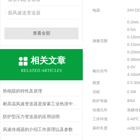
电源
24V D
面风速送变送器
0-2m
0-5/s
查看全部
0-10m
测量范围
0-15m
0-20m/
相关文章
0-30m/
0-5V
RELATED ARTICLES
输出信号
4-20m
精度
0.5-30
热电阻的特性及原理
功耗
0.3W
防护等级
IP64
耐高温风速变送器是探索工业热浪中的守护者
传感元件
热膜传
防护型压力变送器的应用说明
工作环境
0-40
℃
探杆长度
zui短
1
风速传感器的介绍工作原理以及参数