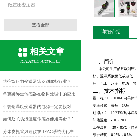
微差压变送器
查看全部
详细介绍
相关文章
一、简介
RELATED ARTICLES
本公司生产的H系列压
好、温漂系数更低或超低，
防护型压力变送器涉及到哪些行业？
油、化工、冶金、电力、轻
二、技术指标
单剪梁称重传感器在物料处理中的应用
～
量 程：0
100MPa(
具体
测压形式：表压、绝压
不锈钢温度变送器的电源一定要接对
～
过 载：2
10
倍FS(具体详
如何延长防爆温度传感器使用寿命？5个高危环境保养技巧
～
补偿温度：-10
70℃
～
工作温度：-20
85℃
（特殊
分体皮托管风速仪在HVAC系统优化中的作用
综合精度：0.25%，0.5%