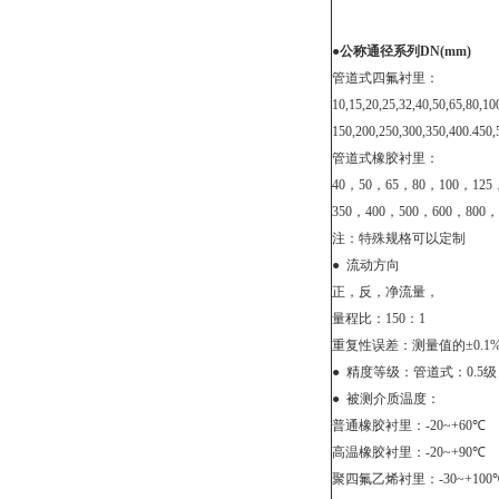
●
公称通径系列
DN(
管道式四氟衬里：
10,15,20,25,32,40,50,65
150,200,250,300,350,400.450,
管道式橡胶衬里：
40
，
50
，
65
，
80
，
100
，
125
350
，
400
，
500
，
600
，
800
，
注：特殊规格可以定制
●
流动方向
正，反，净流量，
量程比：
150
：
1
重复性误差：测量值的±
0.1
●
精度等级：管道式：
0.5
级
●
被测介质温度：
普通橡胶衬里：
-20~+60
℃
高温橡胶衬里：
-20~+90
℃
聚四氟乙烯衬里：
-30~+100