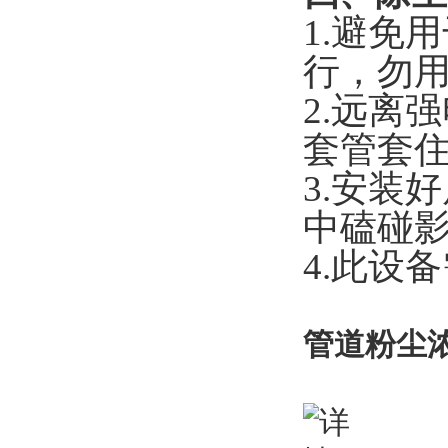
1.避免
行，勿
2.远离
套管套
3.安装
中磕碰
4.此设
管道粉尘