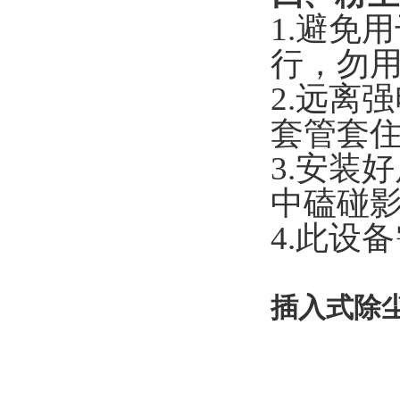
1.避免
行，勿
2.远离
套管套
3.安装
中磕碰
4.此设
插入式除