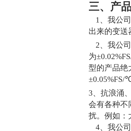
三、产
1
、我公
出来的变送
2
、我公
为±
0.02%FS
型的产品绝
±
0.05%FS/
3
、抗浪涌
会有各种
不
扰。例如：
4
、我公