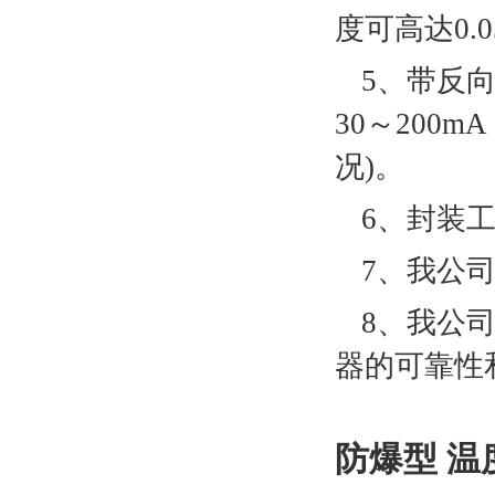
度可高达
0.
5
、带反
30
～
200mA
况
)
。
6
、封装
7
、我公
8
、我公
器的可靠性
防爆型 温