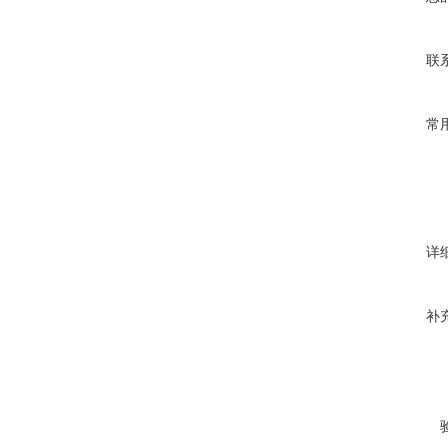
联
常
详
补