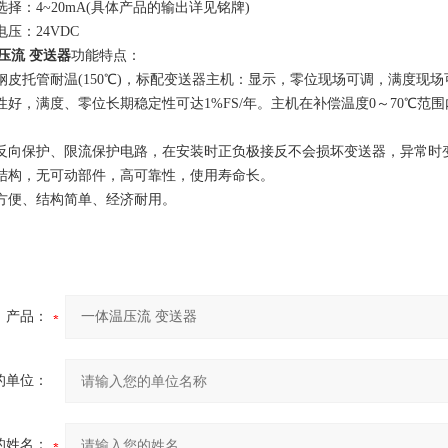
择：4~20mA(具体产品的输出详见铭牌)
压：24VDC
压流 变送器
功能特点：
皮托管耐温(150℃)，标配变送器主机：显示，零位现场可调，满度现场
好，满度、零位长期稳定性可达1%FS/年。主机在补偿温度0～70℃范
向保护、限流保护电路，在安装时正负极接反不会损坏变送器，异常时变
构，无可动部件，高可靠性，使用寿命长。
方便、结构简单、经济耐用。
产品：
的单位：
的姓名：