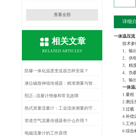
查看全部
详细
一体温压流
相关文章
技术参
RELATED ARTICLES
1、输出：二
2、供电：2
3、精度：*
防爆一体化温度变送器怎样安装？
4、负载：≥
5、输出保
液位磁致伸缩传感器：精准测量与智能应用
一体温
1.量程：0
熙正--流量计维修和常见故障
2.测压
热式质量流量计：工业流体测量的守护者
3.过载：2
4.补偿温度
管道空气流量传感器有什么作用？
5.工作温度
6.综合精度
电磁流量计的工作原理