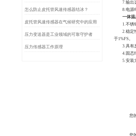
7.输出选
怎么防止皮托管风速传感器结冰？
8.电源电
一体温
皮托管风速传感器在气候研究中的应用
1.不锈钢
2.稳定性
压力变送器是工业领域的可靠守护者
于1%FS。
3.具有反
压力传感器工作原理
4.固态结
5.安装
您
您