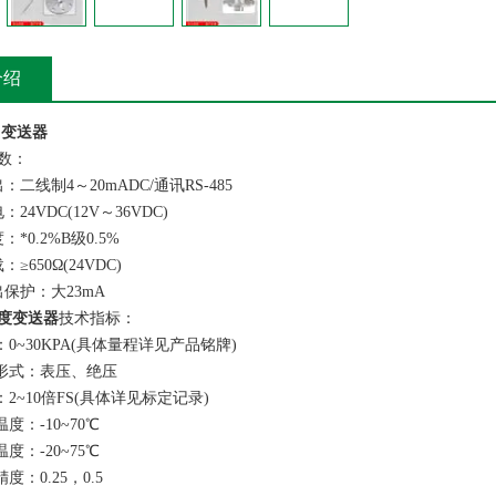
介绍
 变送器
数：
线制4～20mADC/通讯RS-485
4VDC(12V～36VDC)
0.2%B级0.5%
650Ω(24VDC)
护：大23mA
度变送器
技术指标：
~30KPA(具体量程详见产品铭牌)
形式：表压、绝压
~10倍FS(具体详见标定记录)
：-10~70℃
：-20~75℃
：0.25，0.5