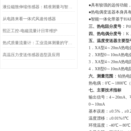
●具有较强的远传功能
液位磁致伸缩传感器：精准测量与智能应用
●热电偶变送器本身具
从电路来看一体式风速传感器
●智能一体化带基于HA
：
三、热电阻分度号
P
熙正工控-电磁流量计日常维护
：
四、热电偶分度号
K
五、温度变送器主要型
热式质量流量计：工业流体测量的守护者
1．
X
A型4～20mA热
高温压力变送传感器选型及应用
2．
X
B型0～10mA热
3．
X
A型4～20mA热
4．
X
B型0～10mA热
：
六、测量范围
铂热电阻
热电偶：0℃～1800℃（
七、主要技术指标
输出信号：4～20mA
0～10mA
基本误差：±0.5%，±0.
温度漂移：≤0.01%/l℃
环境温度：-40℃～80℃