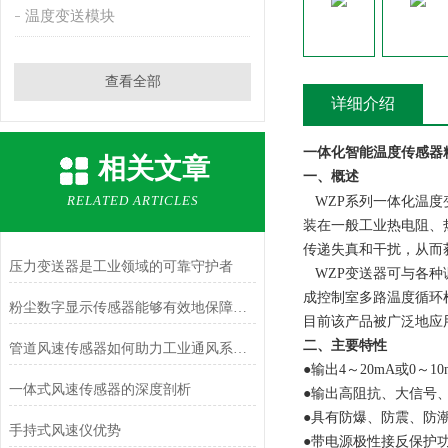
温度变送模块
查看全部
详细介绍
一体化智能温度传感器
相关文章
一
、概述
RELATED ARTICLES
WZP
系列一体化温度
装在一般工业热电阻、
传递失真和干扰，从而
压力变送器是工业领域的可靠守护者
WZP
变送器可与各种
成控制室多路温度循环
粉尘数字显示传感器能够有效地保障生产安全
目前该产品被广泛地应
二、主要特性
管道风速传感器如何助力工业通风系统优化？
●输出4～20mA或0
一体式风速传感器的深度剖析
●输出高阻抗、大信号
●具有防爆、防震、防
手持式风速仪优势
●带电源极性接反保护